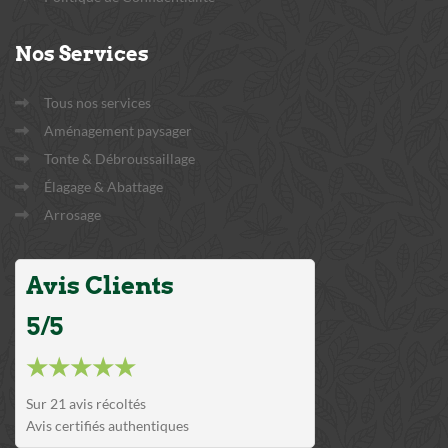
Nos
Services
Tous nos services
Aménagement paysager
Tonte & Débroussaillage
Élagage & Abattage
Arrosage
Avis Clients
5/5
★★★★★
Sur 21 avis récoltés
Avis certifiés authentiques