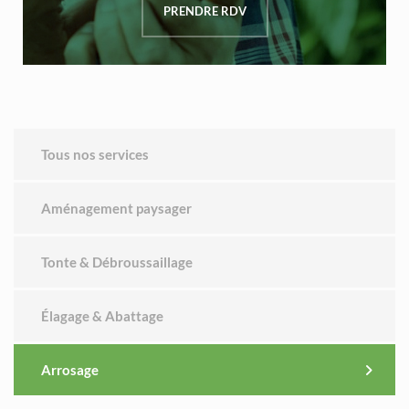
PRENDRE RDV
Tous nos services
Aménagement paysager
Tonte & Débroussaillage
Élagage & Abattage
Arrosage