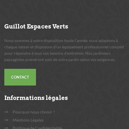
Guillot
Espaces Verts
Nous sommes à votre disposition toute l’année, nous adaptons à
chaque saison et disposons d’un équipement professionnel complet
pour répondre à tous vos besoins d’entretien. Nos jardiniers
paysagistes prendront soin de votre jardin selon vos exigences.
CONTACT
Informations
légales
Pourquoi nous choisir ?
Mentions Légales
Politique de Confidentialité