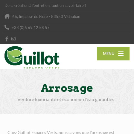
De la création à l’entretien, tout un savoir faire !
66, Impasse du Flore - 83550 Vidauban
+33 (0)6 69 12 58 57
MENU
Arrosage
Verdure luxuriante et économie d'eau garanties !
Chez Guillot Espaces Verts, nous savons que l’arrosage est