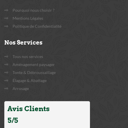
Pourquoi nous choisir ?
Mentions Légales
Politique de Confidentialité
Nos
Services
Tous nos services
Aménagement paysager
Tonte & Débroussaillage
Élagage & Abattage
Arrosage
Avis Clients
5/5