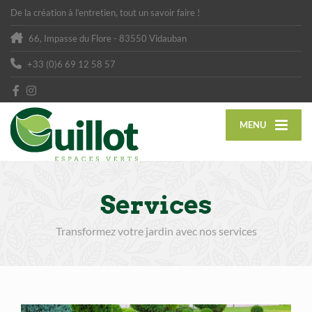
De la création à l’entretien, tout un savoir faire !
66, Impasse du Flore - 83550 Vidauban
+33 (0)6 69 12 58 57
MENU
Services
Transformez votre jardin avec nos services