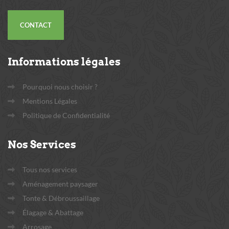
CONTACT
Informations
légales
Pourquoi nous choisir ?
Mentions Légales
Politique de Confidentialité
Nos
Services
Tous nos services
Aménagement paysager
Tonte & Débroussaillage
Élagage & Abattage
Arrosage