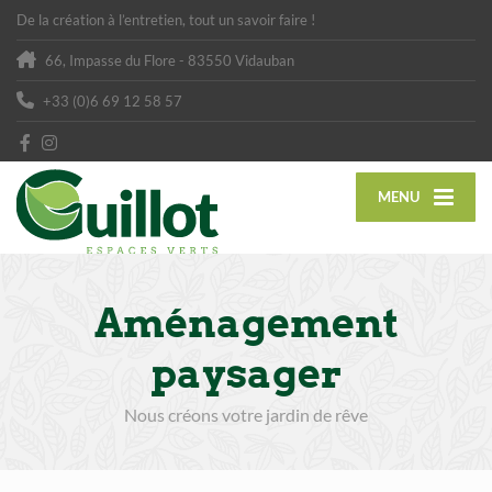
De la création à l’entretien, tout un savoir faire !
66, Impasse du Flore - 83550 Vidauban
+33 (0)6 69 12 58 57
MENU
Aménagement
paysager
Nous créons votre jardin de rêve