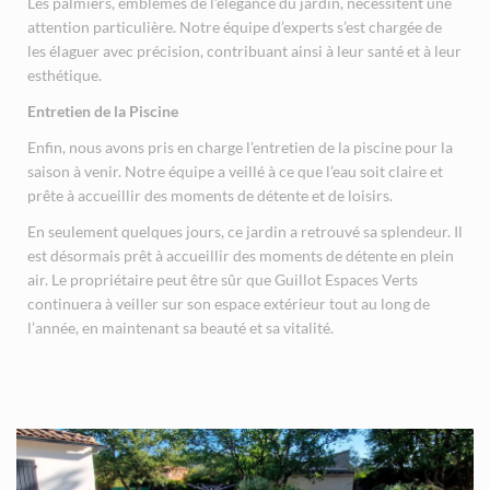
Les palmiers, emblèmes de l’élégance du jardin, nécessitent une
attention particulière. Notre équipe d’experts s’est chargée de
les élaguer avec précision, contribuant ainsi à leur santé et à leur
esthétique.
Entretien de la Piscine
Enfin, nous avons pris en charge l’entretien de la piscine pour la
saison à venir. Notre équipe a veillé à ce que l’eau soit claire et
prête à accueillir des moments de détente et de loisirs.
En seulement quelques jours, ce jardin a retrouvé sa splendeur. Il
est désormais prêt à accueillir des moments de détente en plein
air. Le propriétaire peut être sûr que Guillot Espaces Verts
continuera à veiller sur son espace extérieur tout au long de
l’année, en maintenant sa beauté et sa vitalité.