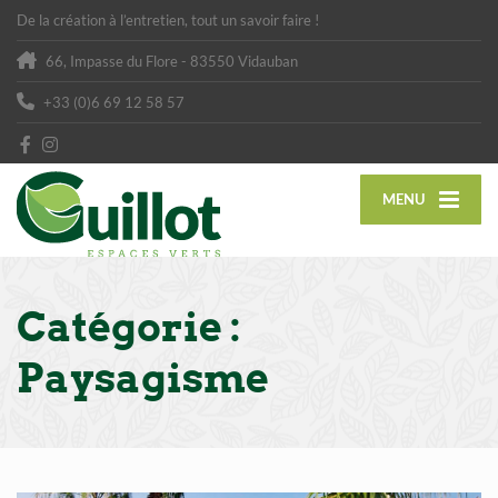
De la création à l’entretien, tout un savoir faire !
66, Impasse du Flore - 83550 Vidauban
+33 (0)6 69 12 58 57
MENU
Catégorie :
Paysagisme